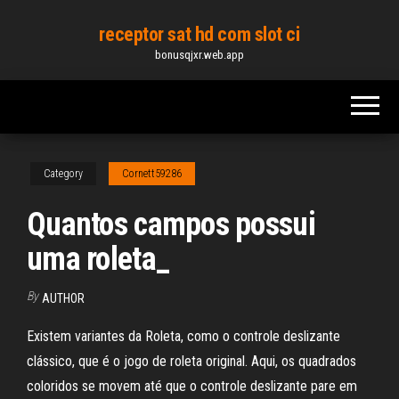
Skip
receptor sat hd com slot ci
to
bonusqjxr.web.app
the
content
Category
Cornett59286
Quantos campos possui
uma roleta_
By
AUTHOR
Existem variantes da Roleta, como o controle deslizante
clássico, que é o jogo de roleta original. Aqui, os quadrados
coloridos se movem até que o controle deslizante pare em