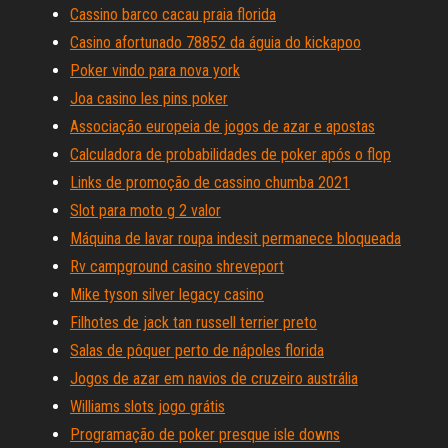
Cassino barco cacau praia florida
Casino afortunado 78852 da águia do kickapoo
Poker vindo para nova york
Joa casino les pins poker
Associação europeia de jogos de azar e apostas
Calculadora de probabilidades de poker após o flop
Links de promoção de cassino chumba 2021
Slot para moto g 2 valor
Máquina de lavar roupa indesit permanece bloqueada
Rv campground casino shreveport
Mike tyson silver legacy casino
Filhotes de jack tan russell terrier preto
Salas de pôquer perto de nápoles florida
Jogos de azar em navios de cruzeiro austrália
Williams slots jogo grátis
Programação de poker presque isle downs