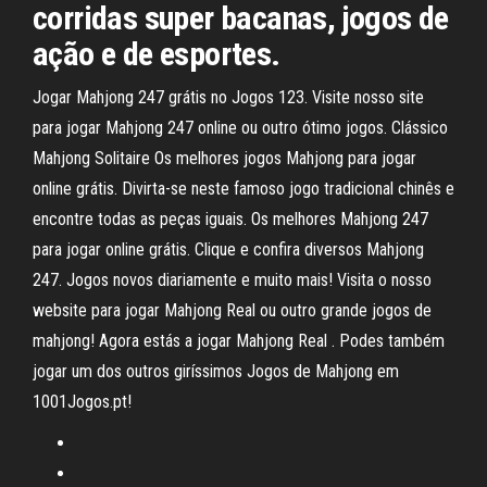
corridas super bacanas, jogos de
ação e de esportes.
Jogar Mahjong 247 grátis no Jogos 123. Visite nosso site
para jogar Mahjong 247 online ou outro ótimo jogos. Clássico
Mahjong Solitaire Os melhores jogos Mahjong para jogar
online grátis. Divirta-se neste famoso jogo tradicional chinês e
encontre todas as peças iguais. Os melhores Mahjong 247
para jogar online grátis. Clique e confira diversos Mahjong
247. Jogos novos diariamente e muito mais! Visita o nosso
website para jogar Mahjong Real ou outro grande jogos de
mahjong! Agora estás a jogar Mahjong Real . Podes também
jogar um dos outros giríssimos Jogos de Mahjong em
1001Jogos.pt!