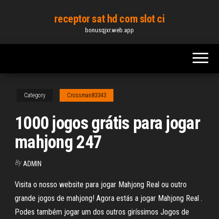
Skip
receptor sat hd com slot ci
to
bonusqjxr.web.app
the
content
Category
Crossman83343
1000 jogos grátis para jogar
mahjong 247
By
ADMIN
Visita o nosso website para jogar Mahjong Real ou outro
grande jogos de mahjong! Agora estás a jogar Mahjong Real .
Podes também jogar um dos outros giríssimos Jogos de