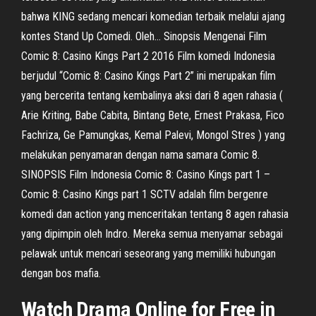
bahwa KING sedang mencari komedian terbaik melalui ajang
kontes Stand Up Comedi. Oleh… Sinopsis Mengenai Film
Comic 8: Casino Kings Part 2 2016 Film komedi Indonesia
berjudul “Comic 8: Casino Kings Part 2” ini merupakan film
yang bercerita tentang kembalinya aksi dari 8 agen rahasia (
Arie Kriting, Babe Cabita, Bintang Bete, Ernest Prakasa, Fico
Fachriza, Ge Pamungkas, Kemal Palevi, Mongol Stres ) yang
melakukan penyamaran dengan nama samara Comic 8.
SINOPSIS Film Indonesia Comic 8: Casino Kings part 1 –
Comic 8: Casino Kings part 1 SCTV adalah film bergenre
komedi dan action yang menceritakan tentang 8 agen rahasia
yang dipimpin oleh Indro. Mereka semua menyamar sebagai
pelawak untuk mencari seseorang yang memiliki hubungan
dengan bos mafia.
Watch Drama Online for Free in