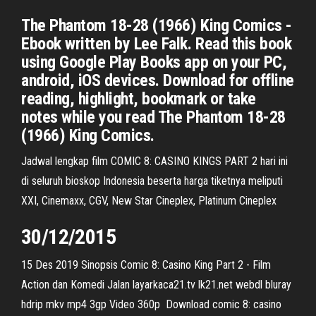
The Phantom 18-28 (1966) King Comics -
Ebook written by Lee Falk. Read this book
using Google Play Books app on your PC,
android, iOS devices. Download for offline
reading, highlight, bookmark or take
notes while you read The Phantom 18-28
(1966) King Comics.
Jadwal lengkap film COMIC 8: CASINO KINGS PART 2 hari ini
di seluruh bioskop Indonesia beserta harga tiketnya meliputi
XXI, Cinemaxx, CGV, New Star Cineplex, Platinum Cineplex
30/12/2015
15 Des 2019 Sinopsis Comic 8: Casino King Part 2 - Film
Action dan Komedi Jalan layarkaca21.tv lk21.net webdl bluray
hdrip mkv mp4 3gp Video 360p Download comic 8: casino