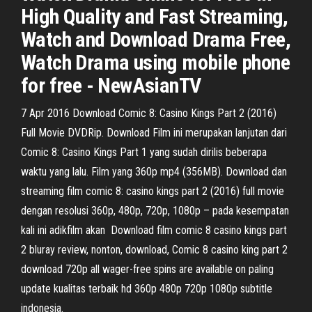
High Quality and Fast Streaming,
Watch and Download Drama Free,
Watch Drama using mobile phone
for free - NewAsianTV
7 Apr 2016 Download Comic 8: Casino Kings Part 2 (2016)
Full Movie DVDRip. Download Film ini merupakan lanjutan dari
Comic 8: Casino Kings Part 1 yang sudah dirilis beberapa
waktu yang lalu. Film yang 360p mp4 (356MB). Download dan
streaming film comic 8: casino kings part 2 (2016) full movie
dengan resolusi 360p, 480p, 720p, 1080p – pada kesempatan
kali ini adikfilm akan Download film comic 8 casino kings part
2 bluray review, nonton, download, Comic 8 casino king part 2
download 720p all wager-free spins are available on paling
update kualitas terbaik hd 360p 480p 720p 1080p subtitle
indonesia.