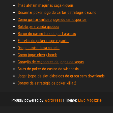
Ímãs afetam máquinas caça-níqueis
Desenhar poker jogo de cartas estratégia cassino
Como ganhar dinheiro jogando em esportes
Roleta para venda quebec
Barco do casino fora de port aransas
Estrelas do poker raspe e ganhe
Osage casino tulsa no ante
Como jogar cherry bomb
Coração de caçadores de jogos de vegas
Salas de poker do casino de wisconsin
Jogar jogos de slot clássicos de graça sem downloads
Contos da estratégia de poker xillia 2
Proudly powered by
WordPress
|
Theme:
Envo Magazine