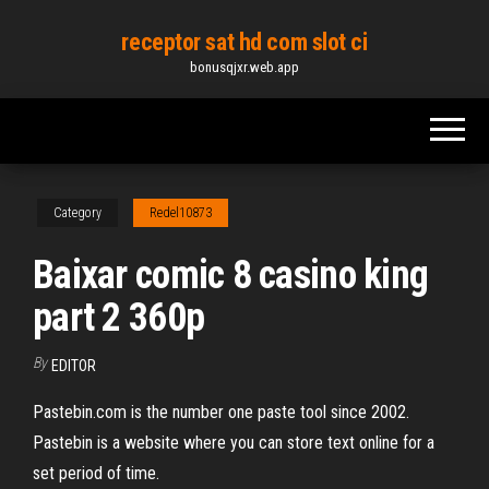
Skip
receptor sat hd com slot ci
to
bonusqjxr.web.app
the
content
Category
Redel10873
Baixar comic 8 casino king
part 2 360p
By
EDITOR
Pastebin.com is the number one paste tool since 2002.
Pastebin is a website where you can store text online for a
set period of time.