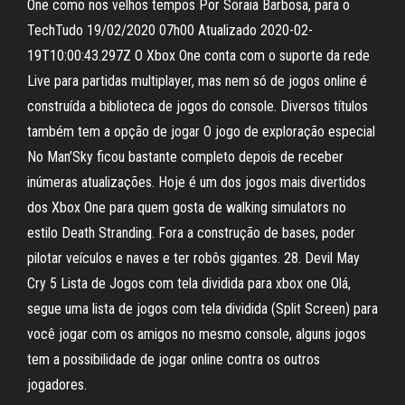
One como nos velhos tempos Por Soraia Barbosa, para o
TechTudo 19/02/2020 07h00 Atualizado 2020-02-
19T10:00:43.297Z O Xbox One conta com o suporte da rede
Live para partidas multiplayer, mas nem só de jogos online é
construída a biblioteca de jogos do console. Diversos títulos
também tem a opção de jogar O jogo de exploração especial
No Man’Sky ficou bastante completo depois de receber
inúmeras atualizações. Hoje é um dos jogos mais divertidos
dos Xbox One para quem gosta de walking simulators no
estilo Death Stranding. Fora a construção de bases, poder
pilotar veículos e naves e ter robôs gigantes. 28. Devil May
Cry 5 Lista de Jogos com tela dividida para xbox one Olá,
segue uma lista de jogos com tela dividida (Split Screen) para
você jogar com os amigos no mesmo console, alguns jogos
tem a possibilidade de jogar online contra os outros
jogadores.